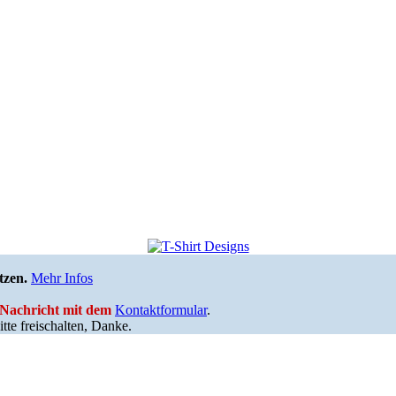
tzen.
Mehr Infos
e Nachricht mit dem
Kontaktformular
.
tte freischalten, Danke.