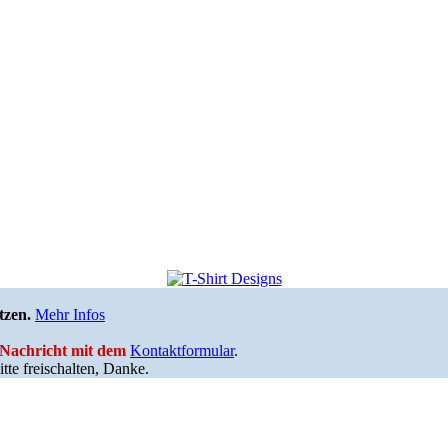
tzen.
Mehr Infos
e Nachricht mit dem
Kontaktformular
.
tte freischalten, Danke.