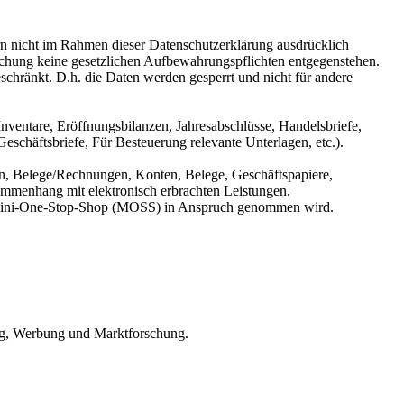
n nicht im Rahmen dieser Datenschutzerklärung ausdrücklich
öschung keine gesetzlichen Aufbewahrungspflichten entgegenstehen.
eschränkt. D.h. die Daten werden gesperrt und nicht für andere
ventare, Eröffnungsbilanzen, Jahresabschlüsse, Handelsbriefe,
chäftsbriefe, Für Besteuerung relevante Unterlagen, etc.).
n, Belege/Rechnungen, Konten, Belege, Geschäftspapiere,
mmenhang mit elektronisch erbrachten Leistungen,
er Mini-One-Stop-Shop (MOSS) in Anspruch genommen wird.
ing, Werbung und Marktforschung.