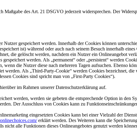
nach Maßgabe des Art. 21 DSGVO jederzeit widersprechen. Der Widersp
er Nutzer gespeichert werden. Innerhalb der Cookies können unterschi
peichert ist) während oder auch nach seinem Besuch innerhalb eines 
net, die gelöscht werden, nachdem ein Nutzer ein Onlineangebot verlä
us gespeichert werden. Als „permanent“ oder „persistent“ werden Cook
en, wenn die Nutzer diese nach mehreren Tagen aufsuchen. Ebenso könn
 werden. Als „Third-Party-Cookie“ werden Cookies bezeichnet, die v
dessen Cookies sind spricht man von „First-Party Cookies“).
hierüber im Rahmen unserer Datenschutzerklärung auf.
eichert werden, werden sie gebeten die entsprechende Option in den Sy
erden. Der Ausschluss von Cookies kann zu Funktionseinschränkungen
inemarketing eingesetzten Cookies kann bei einer Vielzahl der Dienste
onlinechoices.com/
erklärt werden. Des Weiteren kann die Speicherung
lls nicht alle Funktionen dieses Onlineangebotes genutzt werden könne