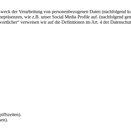
 Zweck der Verarbeitung von personenbezogenen Daten (nachfolgend ku
epräsenzen, wie z.B. unser Social Media Profile auf. (nachfolgend gem
twortlicher“ verweisen wir auf die Definitionen im Art. 4 der Datens
iffszeiten).
sen).