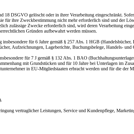
nd 18 DSGVO gelöscht oder in ihrer Verarbeitung eingeschränkt. Sofer
 sie für ihre Zweckbestimmung nicht mehr erforderlich sind und der L
zlich zulässige Zwecke erforderlich sind, wird deren Verarbeitung eing
steuerrechtlichen Gründen aufbewahrt werden müssen.
 insbesondere für 6 Jahre gemäß § 257 Abs. 1 HGB (Handelsbücher, In
cher, Aufzeichnungen, Lageberichte, Buchungsbelege, Handels- und Ges
 insbesondere für 7 J gemäß § 132 Abs. 1 BAO (Buchhaltungsunterlage
sammenhang mit Grundstücken und für 10 Jahre bei Unterlagen im Zusa
htunternehmer in EU-Mitgliedstaaten erbracht werden und für die d
).
ringung vertraglicher Leistungen, Service und Kundenpflege, Market