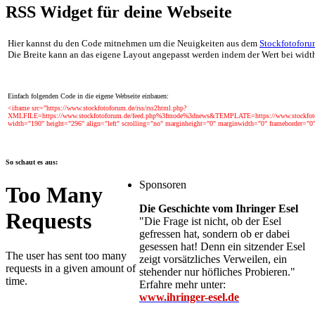
RSS Widget für deine Webseite
Hier kannst du den Code mitnehmen um die Neuigkeiten aus dem
Stockfotoforu
Die Breite kann an das eigene Layout angepasst werden indem der Wert bei width
Einfach folgenden Code in die eigene Webseite einbauen:
<iframe src="https://www.stockfotoforum.de/rss/rss2html.php?
XMLFILE=https://www.stockfotoforum.de/feed.php%3fmode%3dnews&TEMPLATE=https://www.stockfot
width="190" height="296" align="left" scrolling="no" marginheight="0" marginwidth="0" frameborder="0
So schaut es aus:
Sponsoren
Die Geschichte vom Ihringer Esel
"Die Frage ist nicht, ob der Esel
gefressen hat, sondern ob er dabei
gesessen hat! Denn ein sitzender Esel
zeigt vorsätzliches Verweilen, ein
stehender nur höfliches Probieren."
Erfahre mehr unter:
www.ihringer-esel.de