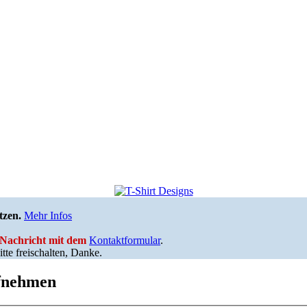
tzen.
Mehr Infos
e Nachricht mit dem
Kontaktformular
.
tte freischalten, Danke.
ufnehmen