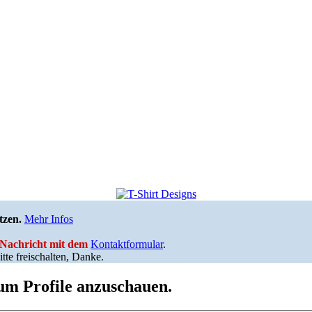
tzen.
Mehr Infos
e Nachricht mit dem
Kontaktformular
.
tte freischalten, Danke.
 um Profile anzuschauen.