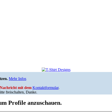
tzen.
Mehr Infos
e Nachricht mit dem
Kontaktformular
.
tte freischalten, Danke.
 um Profile anzuschauen.