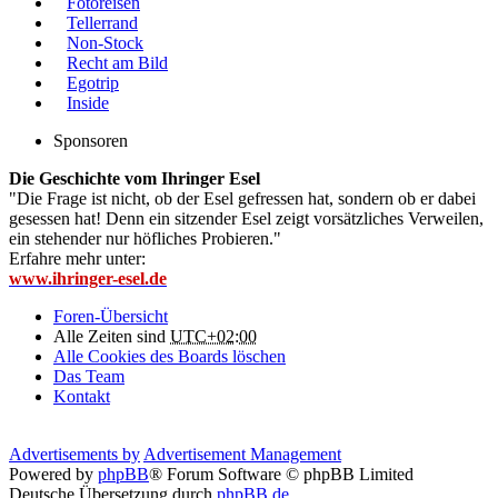
Fotoreisen
Tellerrand
Non-Stock
Recht am Bild
Egotrip
Inside
Sponsoren
Die Geschichte vom Ihringer Esel
"Die Frage ist nicht, ob der Esel gefressen hat, sondern ob er dabei
gesessen hat! Denn ein sitzender Esel zeigt vorsätzliches Verweilen,
ein stehender nur höfliches Probieren."
Erfahre mehr unter:
www.ihringer-esel.de
Foren-Übersicht
Alle Zeiten sind
UTC+02:00
Alle Cookies des Boards löschen
Das Team
Kontakt
Advertisements by
Advertisement Management
Powered by
phpBB
® Forum Software © phpBB Limited
Deutsche Übersetzung durch
phpBB.de