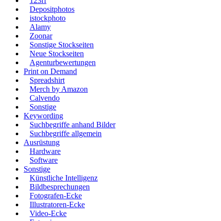
123rf
Depositphotos
istockphoto
Alamy
Zoonar
Sonstige Stockseiten
Neue Stockseiten
Agenturbewertungen
Print on Demand
Spreadshirt
Merch by Amazon
Calvendo
Sonstige
Keywording
Suchbegriffe anhand Bilder
Suchbegriffe allgemein
Ausrüstung
Hardware
Software
Sonstige
Künstliche Intelligenz
Bildbesprechungen
Fotografen-Ecke
Illustratoren-Ecke
Video-Ecke