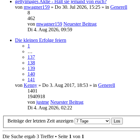
gettyimages Aktie - Hält sie jemand von euch?
von
mwagner159
» Do 30. Jul 2026, 15:25 » in
Generell
8
462
von
mwagner159
Neuester Beitrag
Di 4. Aug 2026, 09:59
Die kleinen Erfolge feiern
1
…
137
138
139
140
141
von
Kenny
» Do 3. Aug 2017, 18:53 » in
Generell
1401
1940918
von
justme
Neuester Beitrag
Di 4. Aug 2026, 02:22
Beiträge der letzten Zeit anzeigen
Die Suche ergab 3 Treffer • Seite
1
von
1