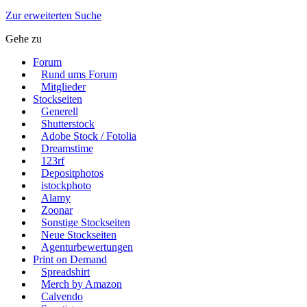
Zur erweiterten Suche
Gehe zu
Forum
Rund ums Forum
Mitglieder
Stockseiten
Generell
Shutterstock
Adobe Stock / Fotolia
Dreamstime
123rf
Depositphotos
istockphoto
Alamy
Zoonar
Sonstige Stockseiten
Neue Stockseiten
Agenturbewertungen
Print on Demand
Spreadshirt
Merch by Amazon
Calvendo