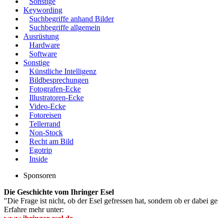
Sonstige
Keywording
Suchbegriffe anhand Bilder
Suchbegriffe allgemein
Ausrüstung
Hardware
Software
Sonstige
Künstliche Intelligenz
Bildbesprechungen
Fotografen-Ecke
Illustratoren-Ecke
Video-Ecke
Fotoreisen
Tellerrand
Non-Stock
Recht am Bild
Egotrip
Inside
Sponsoren
Die Geschichte vom Ihringer Esel
"Die Frage ist nicht, ob der Esel gefressen hat, sondern ob er dabei g
Erfahre mehr unter: