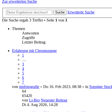
Zur erweiterten Suche
Erweiterte Suche
Suche
Die Suche ergab 3 Treffer • Seite
1
von
1
Themen
Antworten
Zugriffe
Letzter Beitrag
Erfahrung mit Chromorange
1
…
3
4
5
6
7
von
mnfotografie
» Do 16. Feb 2023, 08:38 » in
Sonstige Stock
64
65420
von
Li-Bro
Neuester Beitrag
Di 4. Aug 2026, 14:28