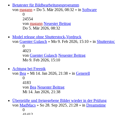
Betatester für Bildbearbeitungsprogramm
von
magann
» Do 5. Mär 2026, 08:32 » in
Software
0
24554
von
magann
Neuester Beitrag
Do 5. Mär 2026, 08:32
Model release ohne Shutterstock-Vordruck
von
Guenter Gulasch
» Mo 9. Feb 2026, 15:10 » in
Shuttersto
0
4023
von
Guenter Gulasch
Neuester Beitrag
Mo 9. Feb 2026, 15:10
Achtung bei Freepik
von
Bea
» Mi 14. Jan 2026, 21:38 » in
Generell
0
4183
von
Bea
Neuester Beitrag
Mi 14. Jan 2026, 21:38
Überprüfte und freigegebene Bilder wieder in der Prüfung
von
MadMacs
» So 28. Sep 2025, 21:28 » in
Dreamstime
0
41412