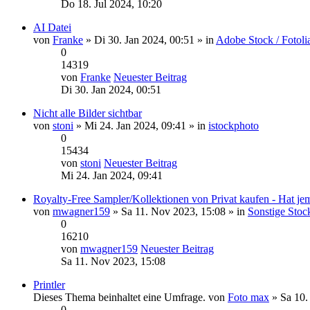
Do 18. Jul 2024, 10:20
AI Datei
von
Franke
» Di 30. Jan 2024, 00:51 » in
Adobe Stock / Fotoli
0
14319
von
Franke
Neuester Beitrag
Di 30. Jan 2024, 00:51
Nicht alle Bilder sichtbar
von
stoni
» Mi 24. Jan 2024, 09:41 » in
istockphoto
0
15434
von
stoni
Neuester Beitrag
Mi 24. Jan 2024, 09:41
Royalty-Free Sampler/Kollektionen von Privat kaufen - Hat j
von
mwagner159
» Sa 11. Nov 2023, 15:08 » in
Sonstige Stoc
0
16210
von
mwagner159
Neuester Beitrag
Sa 11. Nov 2023, 15:08
Printler
Dieses Thema beinhaltet eine Umfrage.
von
Foto max
» Sa 10.
0