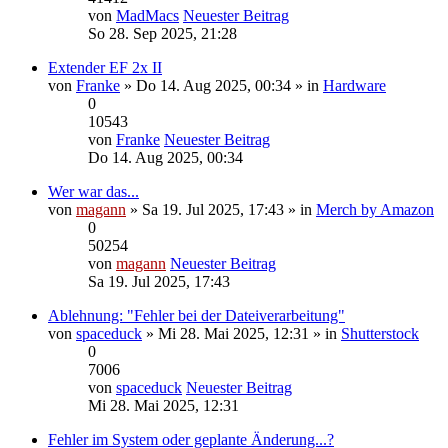
von
MadMacs
Neuester Beitrag
So 28. Sep 2025, 21:28
Extender EF 2x II
von
Franke
» Do 14. Aug 2025, 00:34 » in
Hardware
0
10543
von
Franke
Neuester Beitrag
Do 14. Aug 2025, 00:34
Wer war das...
von
magann
» Sa 19. Jul 2025, 17:43 » in
Merch by Amazon
0
50254
von
magann
Neuester Beitrag
Sa 19. Jul 2025, 17:43
Ablehnung: "Fehler bei der Dateiverarbeitung"
von
spaceduck
» Mi 28. Mai 2025, 12:31 » in
Shutterstock
0
7006
von
spaceduck
Neuester Beitrag
Mi 28. Mai 2025, 12:31
Fehler im System oder geplante Änderung...?