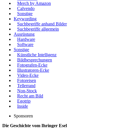
Merch by Amazon
Calvendo
Sonstige
Keywording
Suchbegriffe anhand Bilder
Suchbegriffe allgemein
Ausrüstung
Hardware
Software
Sonstige
Künstliche Intelligenz
Bildbesprechungen
Fotografen-Ecke
Illustratoren-Ecke
Video-Ecke
Fotoreisen
Tellerrand
Non-Stock
Recht am Bild
Egotrip
Inside
Sponsoren
Die Geschichte vom Ihringer Esel