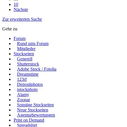
10
Nächste
Zur erweiterten Suche
Gehe zu
Forum
Rund ums Forum
Mitglieder
Stockseiten
Generell
Shutterstock
Adobe Stock / Fotolia
Dreamstime
123rf
Depositphotos
istockphoto
Alamy
Zoonar
Sonstige Stockseiten
Neue Stockseiten
Agenturbewertungen
Print on Demand
Spreadshirt