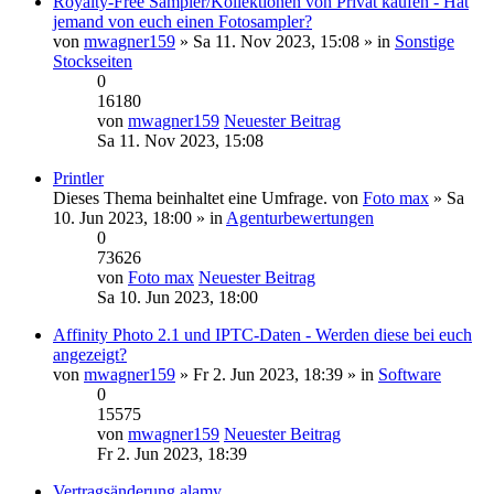
Royalty-Free Sampler/Kollektionen von Privat kaufen - Hat
jemand von euch einen Fotosampler?
von
mwagner159
» Sa 11. Nov 2023, 15:08 » in
Sonstige
Stockseiten
0
16180
von
mwagner159
Neuester Beitrag
Sa 11. Nov 2023, 15:08
Printler
Dieses Thema beinhaltet eine Umfrage.
von
Foto max
» Sa
10. Jun 2023, 18:00 » in
Agenturbewertungen
0
73626
von
Foto max
Neuester Beitrag
Sa 10. Jun 2023, 18:00
Affinity Photo 2.1 und IPTC-Daten - Werden diese bei euch
angezeigt?
von
mwagner159
» Fr 2. Jun 2023, 18:39 » in
Software
0
15575
von
mwagner159
Neuester Beitrag
Fr 2. Jun 2023, 18:39
Vertragsänderung alamy