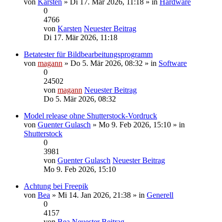
von
Karsten
» Di 17. Mär 2026, 11:18 » in
Hardware
0
4766
von
Karsten
Neuester Beitrag
Di 17. Mär 2026, 11:18
Betatester für Bildbearbeitungsprogramm
von
magann
» Do 5. Mär 2026, 08:32 » in
Software
0
24502
von
magann
Neuester Beitrag
Do 5. Mär 2026, 08:32
Model release ohne Shutterstock-Vordruck
von
Guenter Gulasch
» Mo 9. Feb 2026, 15:10 » in
Shutterstock
0
3981
von
Guenter Gulasch
Neuester Beitrag
Mo 9. Feb 2026, 15:10
Achtung bei Freepik
von
Bea
» Mi 14. Jan 2026, 21:38 » in
Generell
0
4157
von
Bea
Neuester Beitrag