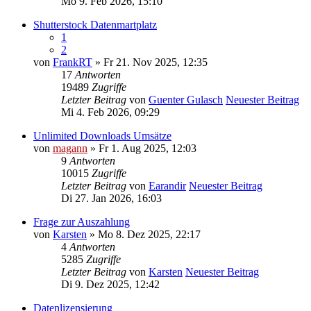
Mo 9. Feb 2026, 15:10
Shutterstock Datenmartplatz
1
2
von
FrankRT
» Fr 21. Nov 2025, 12:35
17
Antworten
19489
Zugriffe
Letzter Beitrag
von
Guenter Gulasch
Neuester Beitrag
Mi 4. Feb 2026, 09:29
Unlimited Downloads Umsätze
von
magann
» Fr 1. Aug 2025, 12:03
9
Antworten
10015
Zugriffe
Letzter Beitrag
von
Earandir
Neuester Beitrag
Di 27. Jan 2026, 16:03
Frage zur Auszahlung
von
Karsten
» Mo 8. Dez 2025, 22:17
4
Antworten
5285
Zugriffe
Letzter Beitrag
von
Karsten
Neuester Beitrag
Di 9. Dez 2025, 12:42
Datenlizensierung