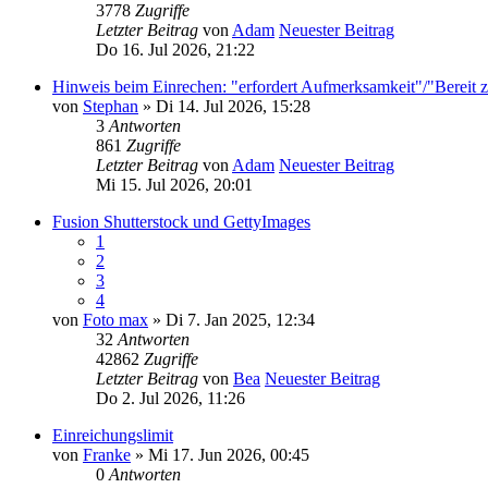
3778
Zugriffe
Letzter Beitrag
von
Adam
Neuester Beitrag
Do 16. Jul 2026, 21:22
Hinweis beim Einrechen: "erfordert Aufmerksamkeit"/"Bereit 
von
Stephan
» Di 14. Jul 2026, 15:28
3
Antworten
861
Zugriffe
Letzter Beitrag
von
Adam
Neuester Beitrag
Mi 15. Jul 2026, 20:01
Fusion Shutterstock und GettyImages
1
2
3
4
von
Foto max
» Di 7. Jan 2025, 12:34
32
Antworten
42862
Zugriffe
Letzter Beitrag
von
Bea
Neuester Beitrag
Do 2. Jul 2026, 11:26
Einreichungslimit
von
Franke
» Mi 17. Jun 2026, 00:45
0
Antworten