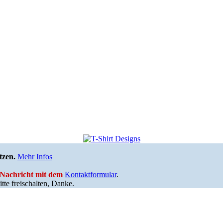
tzen.
Mehr Infos
e Nachricht mit dem
Kontaktformular
.
tte freischalten, Danke.