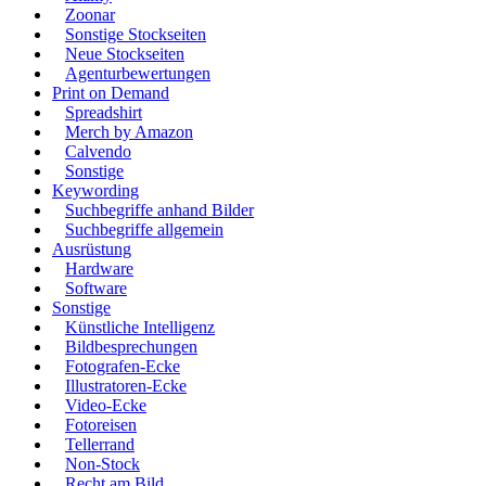
Zoonar
Sonstige Stockseiten
Neue Stockseiten
Agenturbewertungen
Print on Demand
Spreadshirt
Merch by Amazon
Calvendo
Sonstige
Keywording
Suchbegriffe anhand Bilder
Suchbegriffe allgemein
Ausrüstung
Hardware
Software
Sonstige
Künstliche Intelligenz
Bildbesprechungen
Fotografen-Ecke
Illustratoren-Ecke
Video-Ecke
Fotoreisen
Tellerrand
Non-Stock
Recht am Bild