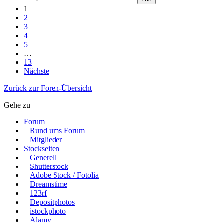
1
2
3
4
5
…
13
Nächste
Zurück zur Foren-Übersicht
Gehe zu
Forum
Rund ums Forum
Mitglieder
Stockseiten
Generell
Shutterstock
Adobe Stock / Fotolia
Dreamstime
123rf
Depositphotos
istockphoto
Alamy