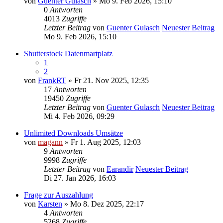
von
Guenter Gulasch
» Mo 9. Feb 2026, 15:10
0
Antworten
4013
Zugriffe
Letzter Beitrag
von
Guenter Gulasch
Neuester Beitrag
Mo 9. Feb 2026, 15:10
Shutterstock Datenmartplatz
1
2
von
FrankRT
» Fr 21. Nov 2025, 12:35
17
Antworten
19450
Zugriffe
Letzter Beitrag
von
Guenter Gulasch
Neuester Beitrag
Mi 4. Feb 2026, 09:29
Unlimited Downloads Umsätze
von
magann
» Fr 1. Aug 2025, 12:03
9
Antworten
9998
Zugriffe
Letzter Beitrag
von
Earandir
Neuester Beitrag
Di 27. Jan 2026, 16:03
Frage zur Auszahlung
von
Karsten
» Mo 8. Dez 2025, 22:17
4
Antworten
5268
Zugriffe