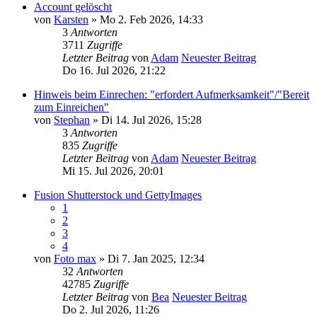
Account gelöscht
von
Karsten
» Mo 2. Feb 2026, 14:33
3
Antworten
3711
Zugriffe
Letzter Beitrag
von
Adam
Neuester Beitrag
Do 16. Jul 2026, 21:22
Hinweis beim Einrechen: "erfordert Aufmerksamkeit"/"Bereit
zum Einreichen"
von
Stephan
» Di 14. Jul 2026, 15:28
3
Antworten
835
Zugriffe
Letzter Beitrag
von
Adam
Neuester Beitrag
Mi 15. Jul 2026, 20:01
Fusion Shutterstock und GettyImages
1
2
3
4
von
Foto max
» Di 7. Jan 2025, 12:34
32
Antworten
42785
Zugriffe
Letzter Beitrag
von
Bea
Neuester Beitrag
Do 2. Jul 2026, 11:26