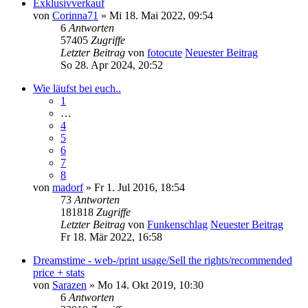
Exklusivverkauf
von
Corinna71
» Mi 18. Mai 2022, 09:54
6
Antworten
57405
Zugriffe
Letzter Beitrag
von
fotocute
Neuester Beitrag
So 28. Apr 2024, 20:52
Wie läufst bei euch..
1
…
4
5
6
7
8
von
madorf
» Fr 1. Jul 2016, 18:54
73
Antworten
181818
Zugriffe
Letzter Beitrag
von
Funkenschlag
Neuester Beitrag
Fr 18. Mär 2022, 16:58
Dreamstime - web-/print usage/Sell the rights/recommended
price + stats
von
Sarazen
» Mo 14. Okt 2019, 10:30
6
Antworten