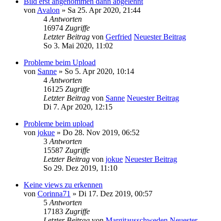
Bild erst angenommen dann abgelehnt
von
Avalon
» Sa 25. Apr 2020, 21:44
4
Antworten
16974
Zugriffe
Letzter Beitrag
von
Gerfried
Neuester Beitrag
So 3. Mai 2020, 11:02
Probleme beim Upload
von
Sanne
» So 5. Apr 2020, 10:14
4
Antworten
16125
Zugriffe
Letzter Beitrag
von
Sanne
Neuester Beitrag
Di 7. Apr 2020, 12:15
Probleme beim upload
von
jokue
» Do 28. Nov 2019, 06:52
3
Antworten
15587
Zugriffe
Letzter Beitrag
von
jokue
Neuester Beitrag
So 29. Dez 2019, 11:10
Keine views zu erkennen
von
Corinna71
» Di 17. Dez 2019, 00:57
5
Antworten
17183
Zugriffe
Letzter Beitrag
von
Margitausschweden
Neuester