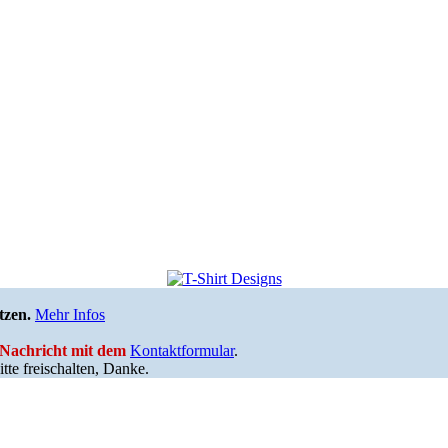
tzen.
Mehr Infos
e Nachricht mit dem
Kontaktformular
.
tte freischalten, Danke.