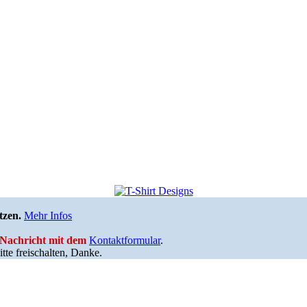
tzen.
Mehr Infos
e Nachricht mit dem
Kontaktformular
.
tte freischalten, Danke.