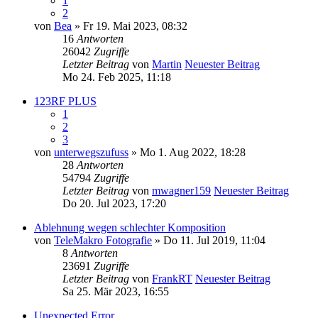
1
2
von
Bea
» Fr 19. Mai 2023, 08:32
16
Antworten
26042
Zugriffe
Letzter Beitrag
von
Martin
Neuester Beitrag
Mo 24. Feb 2025, 11:18
123RF PLUS
1
2
3
von
unterwegszufuss
» Mo 1. Aug 2022, 18:28
28
Antworten
54794
Zugriffe
Letzter Beitrag
von
mwagner159
Neuester Beitrag
Do 20. Jul 2023, 17:20
Ablehnung wegen schlechter Komposition
von
TeleMakro Fotografie
» Do 11. Jul 2019, 11:04
8
Antworten
23691
Zugriffe
Letzter Beitrag
von
FrankRT
Neuester Beitrag
Sa 25. Mär 2023, 16:55
Unexpected Error