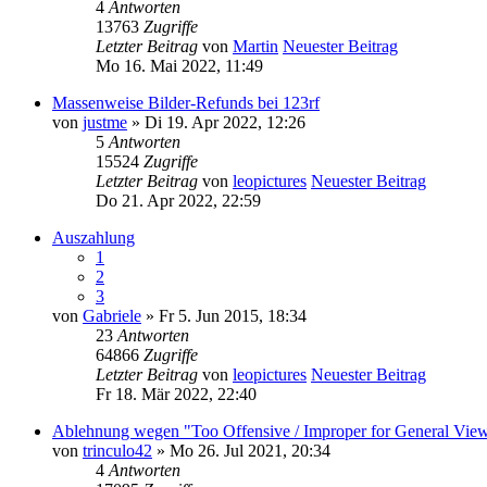
4
Antworten
13763
Zugriffe
Letzter Beitrag
von
Martin
Neuester Beitrag
Mo 16. Mai 2022, 11:49
Massenweise Bilder-Refunds bei 123rf
von
justme
» Di 19. Apr 2022, 12:26
5
Antworten
15524
Zugriffe
Letzter Beitrag
von
leopictures
Neuester Beitrag
Do 21. Apr 2022, 22:59
Auszahlung
1
2
3
von
Gabriele
» Fr 5. Jun 2015, 18:34
23
Antworten
64866
Zugriffe
Letzter Beitrag
von
leopictures
Neuester Beitrag
Fr 18. Mär 2022, 22:40
Ablehnung wegen "Too Offensive / Improper for General Vie
von
trinculo42
» Mo 26. Jul 2021, 20:34
4
Antworten