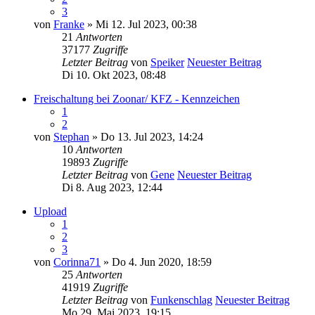
3
von
Franke
» Mi 12. Jul 2023, 00:38
21
Antworten
37177
Zugriffe
Letzter Beitrag
von
Speiker
Neuester Beitrag
Di 10. Okt 2023, 08:48
Freischaltung bei Zoonar/ KFZ - Kennzeichen
1
2
von
Stephan
» Do 13. Jul 2023, 14:24
10
Antworten
19893
Zugriffe
Letzter Beitrag
von
Gene
Neuester Beitrag
Di 8. Aug 2023, 12:44
Upload
1
2
3
von
Corinna71
» Do 4. Jun 2020, 18:59
25
Antworten
41919
Zugriffe
Letzter Beitrag
von
Funkenschlag
Neuester Beitrag
Mo 29. Mai 2023, 19:15