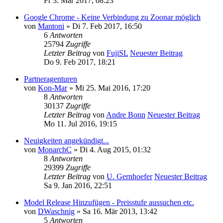
Fr 3. Mär 2017, 08:23
Google Chrome - Keine Verbindung zu Zoonar möglich
von
Mantoni
» Di 7. Feb 2017, 16:50
6
Antworten
25794
Zugriffe
Letzter Beitrag
von
FujiSL
Neuester Beitrag
Do 9. Feb 2017, 18:21
Partneragenturen
von
Kon-Mar
» Mi 25. Mai 2016, 17:20
8
Antworten
30137
Zugriffe
Letzter Beitrag
von
Andre Bonn
Neuester Beitrag
Mo 11. Jul 2016, 19:15
Neuigkeiten angekündigt...
von
MonarchC
» Di 4. Aug 2015, 01:32
8
Antworten
29399
Zugriffe
Letzter Beitrag
von
U. Gernhoefer
Neuester Beitrag
Sa 9. Jan 2016, 22:51
Model Release Hinzufügen - Preisstufe aussuchen etc.
von
DWaschnig
» Sa 16. Mär 2013, 13:42
5
Antworten