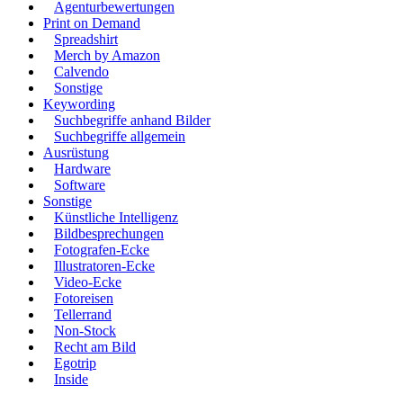
Agenturbewertungen
Print on Demand
Spreadshirt
Merch by Amazon
Calvendo
Sonstige
Keywording
Suchbegriffe anhand Bilder
Suchbegriffe allgemein
Ausrüstung
Hardware
Software
Sonstige
Künstliche Intelligenz
Bildbesprechungen
Fotografen-Ecke
Illustratoren-Ecke
Video-Ecke
Fotoreisen
Tellerrand
Non-Stock
Recht am Bild
Egotrip
Inside