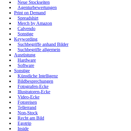
Neue Stockseiten
Agenturbewertungen
Print on Demand
Spreadshirt
Merch by Amazon
Calvendo
Sonstige
Keywording
Suchbegriffe anhand Bilder
Suchbegriffe allgemein
Ausrüstung
Hardware
Software
Sonstige
Künstliche Intelligenz
Bildbesprechungen
Fotografen-Ecke
Illustratoren-Ecke
Video-Ecke
Fotoreisen
Tellerrand
Non-Stock
Recht am Bild
Egotrip
Inside