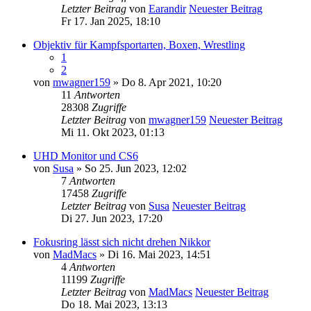
Letzter Beitrag
von
Earandir
Neuester Beitrag
Fr 17. Jan 2025, 18:10
Objektiv für Kampfsportarten, Boxen, Wrestling
1
2
von
mwagner159
» Do 8. Apr 2021, 10:20
11
Antworten
28308
Zugriffe
Letzter Beitrag
von
mwagner159
Neuester Beitrag
Mi 11. Okt 2023, 01:13
UHD Monitor und CS6
von
Susa
» So 25. Jun 2023, 12:02
7
Antworten
17458
Zugriffe
Letzter Beitrag
von
Susa
Neuester Beitrag
Di 27. Jun 2023, 17:20
Fokusring lässt sich nicht drehen Nikkor
von
MadMacs
» Di 16. Mai 2023, 14:51
4
Antworten
11199
Zugriffe
Letzter Beitrag
von
MadMacs
Neuester Beitrag
Do 18. Mai 2023, 13:13