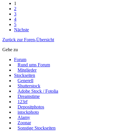
1
2
3
4
5
Nächste
Zurück zur Foren-Übersicht
Gehe zu
Forum
Rund ums Forum
Mitglieder
Stockseiten
Generell
Shutterstock
Adobe Stock / Fotolia
Dreamstime
123rf
Depositphotos
istockphoto
Alamy
Zoonar
Sonstige Stockseiten