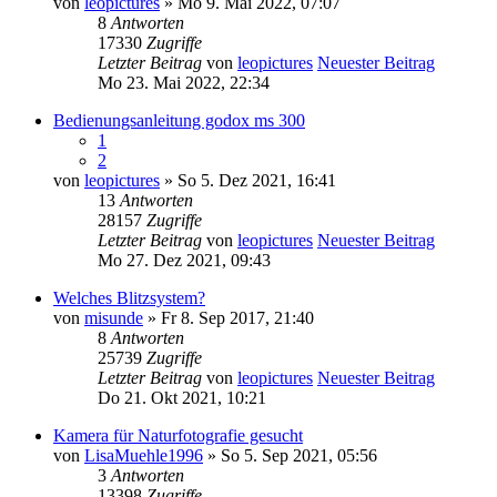
von
leopictures
» Mo 9. Mai 2022, 07:07
8
Antworten
17330
Zugriffe
Letzter Beitrag
von
leopictures
Neuester Beitrag
Mo 23. Mai 2022, 22:34
Bedienungsanleitung godox ms 300
1
2
von
leopictures
» So 5. Dez 2021, 16:41
13
Antworten
28157
Zugriffe
Letzter Beitrag
von
leopictures
Neuester Beitrag
Mo 27. Dez 2021, 09:43
Welches Blitzsystem?
von
misunde
» Fr 8. Sep 2017, 21:40
8
Antworten
25739
Zugriffe
Letzter Beitrag
von
leopictures
Neuester Beitrag
Do 21. Okt 2021, 10:21
Kamera für Naturfotografie gesucht
von
LisaMuehle1996
» So 5. Sep 2021, 05:56
3
Antworten
13398
Zugriffe