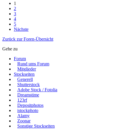
1
2
3
4
5
Nächste
Zurück zur Foren-Übersicht
Gehe zu
Forum
Rund ums Forum
Mitglieder
Stockseiten
Generell
Shutterstock
Adobe Stock / Fotolia
Dreamstime
123rf
Depositphotos
istockphoto
Alamy
Zoonar
Sonstige Stockseiten