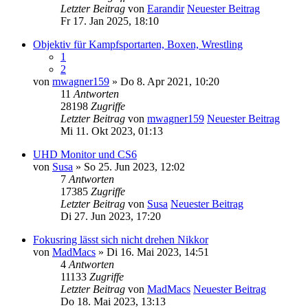
Letzter Beitrag
von
Earandir
Neuester Beitrag
Fr 17. Jan 2025, 18:10
Objektiv für Kampfsportarten, Boxen, Wrestling
1
2
von
mwagner159
» Do 8. Apr 2021, 10:20
11
Antworten
28198
Zugriffe
Letzter Beitrag
von
mwagner159
Neuester Beitrag
Mi 11. Okt 2023, 01:13
UHD Monitor und CS6
von
Susa
» So 25. Jun 2023, 12:02
7
Antworten
17385
Zugriffe
Letzter Beitrag
von
Susa
Neuester Beitrag
Di 27. Jun 2023, 17:20
Fokusring lässt sich nicht drehen Nikkor
von
MadMacs
» Di 16. Mai 2023, 14:51
4
Antworten
11133
Zugriffe
Letzter Beitrag
von
MadMacs
Neuester Beitrag
Do 18. Mai 2023, 13:13