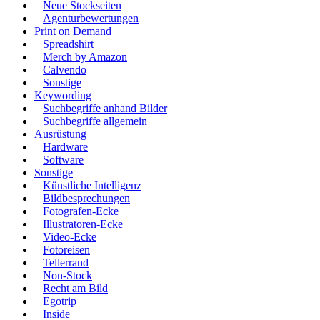
Neue Stockseiten
Agenturbewertungen
Print on Demand
Spreadshirt
Merch by Amazon
Calvendo
Sonstige
Keywording
Suchbegriffe anhand Bilder
Suchbegriffe allgemein
Ausrüstung
Hardware
Software
Sonstige
Künstliche Intelligenz
Bildbesprechungen
Fotografen-Ecke
Illustratoren-Ecke
Video-Ecke
Fotoreisen
Tellerrand
Non-Stock
Recht am Bild
Egotrip
Inside