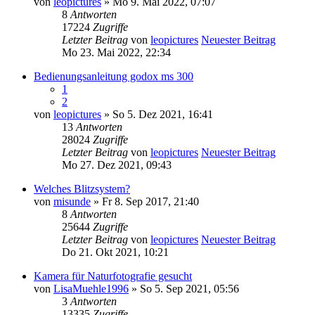
von
leopictures
» Mo 9. Mai 2022, 07:07
8
Antworten
17224
Zugriffe
Letzter Beitrag
von
leopictures
Neuester Beitrag
Mo 23. Mai 2022, 22:34
Bedienungsanleitung godox ms 300
1
2
von
leopictures
» So 5. Dez 2021, 16:41
13
Antworten
28024
Zugriffe
Letzter Beitrag
von
leopictures
Neuester Beitrag
Mo 27. Dez 2021, 09:43
Welches Blitzsystem?
von
misunde
» Fr 8. Sep 2017, 21:40
8
Antworten
25644
Zugriffe
Letzter Beitrag
von
leopictures
Neuester Beitrag
Do 21. Okt 2021, 10:21
Kamera für Naturfotografie gesucht
von
LisaMuehle1996
» So 5. Sep 2021, 05:56
3
Antworten
13335
Zugriffe