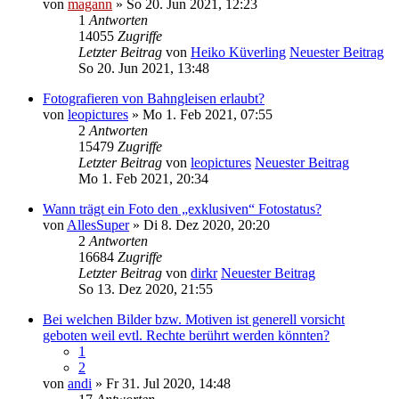
von
magann
» So 20. Jun 2021, 12:23
1
Antworten
14055
Zugriffe
Letzter Beitrag
von
Heiko Küverling
Neuester Beitrag
So 20. Jun 2021, 13:48
Fotografieren von Bahngleisen erlaubt?
von
leopictures
» Mo 1. Feb 2021, 07:55
2
Antworten
15479
Zugriffe
Letzter Beitrag
von
leopictures
Neuester Beitrag
Mo 1. Feb 2021, 20:34
Wann trägt ein Foto den „exklusiven“ Fotostatus?
von
AllesSuper
» Di 8. Dez 2020, 20:20
2
Antworten
16684
Zugriffe
Letzter Beitrag
von
dirkr
Neuester Beitrag
So 13. Dez 2020, 21:55
Bei welchen Bilder bzw. Motiven ist generell vorsicht
geboten weil evtl. Rechte berührt werden könnten?
1
2
von
andi
» Fr 31. Jul 2020, 14:48