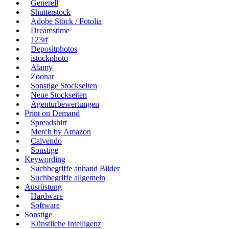
Generell
Shutterstock
Adobe Stock / Fotolia
Dreamstime
123rf
Depositphotos
istockphoto
Alamy
Zoonar
Sonstige Stockseiten
Neue Stockseiten
Agenturbewertungen
Print on Demand
Spreadshirt
Merch by Amazon
Calvendo
Sonstige
Keywording
Suchbegriffe anhand Bilder
Suchbegriffe allgemein
Ausrüstung
Hardware
Software
Sonstige
Künstliche Intelligenz