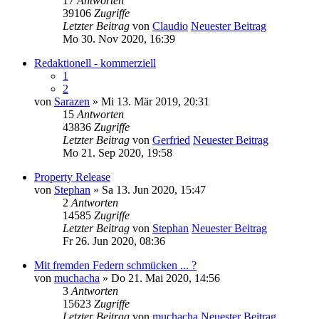
17
Antworten
39106
Zugriffe
Letzter Beitrag
von
Claudio
Neuester Beitrag
Mo 30. Nov 2020, 16:39
Redaktionell - kommerziell
1
2
von
Sarazen
» Mi 13. Mär 2019, 20:31
15
Antworten
43836
Zugriffe
Letzter Beitrag
von
Gerfried
Neuester Beitrag
Mo 21. Sep 2020, 19:58
Property Release
von
Stephan
» Sa 13. Jun 2020, 15:47
2
Antworten
14585
Zugriffe
Letzter Beitrag
von
Stephan
Neuester Beitrag
Fr 26. Jun 2020, 08:36
Mit fremden Federn schmücken ... ?
von
muchacha
» Do 21. Mai 2020, 14:56
3
Antworten
15623
Zugriffe
Letzter Beitrag
von
muchacha
Neuester Beitrag