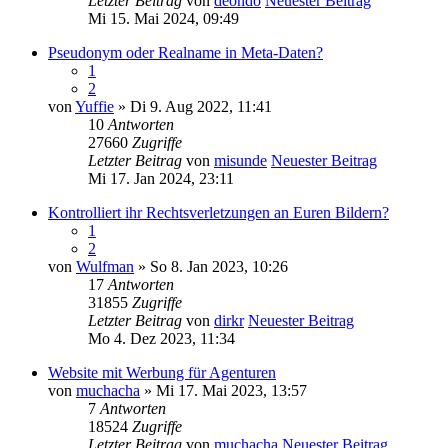
Letzter Beitrag
von
deondo
Neuester Beitrag
Mi 15. Mai 2024, 09:49
Pseudonym oder Realname in Meta-Daten?
1
2
von
Yuffie
» Di 9. Aug 2022, 11:41
10
Antworten
27660
Zugriffe
Letzter Beitrag
von
misunde
Neuester Beitrag
Mi 17. Jan 2024, 23:11
Kontrolliert ihr Rechtsverletzungen an Euren Bildern?
1
2
von
Wulfman
» So 8. Jan 2023, 10:26
17
Antworten
31855
Zugriffe
Letzter Beitrag
von
dirkr
Neuester Beitrag
Mo 4. Dez 2023, 11:34
Website mit Werbung für Agenturen
von
muchacha
» Mi 17. Mai 2023, 13:57
7
Antworten
18524
Zugriffe
Letzter Beitrag
von
muchacha
Neuester Beitrag