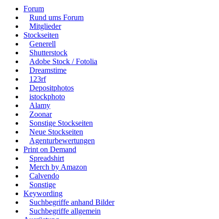
Forum
Rund ums Forum
Mitglieder
Stockseiten
Generell
Shutterstock
Adobe Stock / Fotolia
Dreamstime
123rf
Depositphotos
istockphoto
Alamy
Zoonar
Sonstige Stockseiten
Neue Stockseiten
Agenturbewertungen
Print on Demand
Spreadshirt
Merch by Amazon
Calvendo
Sonstige
Keywording
Suchbegriffe anhand Bilder
Suchbegriffe allgemein