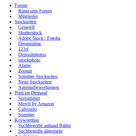
Forum
Rund ums Forum
Mitglieder
Stockseiten
Generell
Shutterstock
Adobe Stock / Fotolia
Dreamstime
123rf
Depositphotos
istockphoto
Alamy
Zoonar
Sonstige Stockseiten
Neue Stockseiten
Agenturbewertungen
Print on Demand
Spreadshirt
Merch by Amazon
Calvendo
Sonstige
Keywording
Suchbegriffe anhand Bilder
Suchbegriffe allgemein