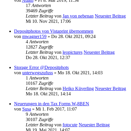
von
Adam
» Fr 8. Mär 2019, 11:54
17
Antworten
39469
Zugriffe
Letzter Beitrag
von
Jan von nebenan
Neuester Beitrag
Mi 10. Nov 2021, 17:06
Depositphotos von Vistaprint übernommen
von
mwagner159
» Do 28. Okt 2021, 09:24
4
Antworten
12827
Zugriffe
Letzter Beitrag
von
leopictures
Neuester Beitrag
Do 28. Okt 2021, 12:37
Storage Error @Depositphots
von
unterwegszufuss
» Mo 18. Okt 2021, 14:03
1
Antworten
10167
Zugriffe
Letzter Beitrag
von
Heiko Küverling
Neuester Beitrag
Mo 18. Okt 2021, 14:14
Neuerungen in den Tax Forms W-8BEN
von
Susa
» Mi 1. Feb 2017, 11:07
9
Antworten
30107
Zugriffe
Letzter Beitrag
von
fotocute
Neuester Beitrag
Mi 19. Mai 2021, 14:07