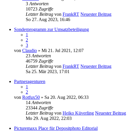
3
Antworten
10723
Zugriffe
Letzter Beitrag
von
FrankRT
Neuester Beitrag
So 27. Aug 2023, 16:46
Sonderprogramm zur Umsatzbeteiligung
1
2
3
von
Claudio
» Mi 21. Jul 2021, 12:07
23
Antworten
46759
Zugriffe
Letzter Beitrag
von
FrankRT
Neuester Beitrag
Sa 25. Mär 2023, 17:01
Partneragenturen
1
2
von
Rotfux50
» Sa 20. Aug 2022, 06:33
14
Antworten
23344
Zugriffe
Letzter Beitrag
von
Heiko Küverling
Neuester Beitrag
Mo 29. Aug 2022, 22:03
Picturemaxx Place für Depositphoto Editorial