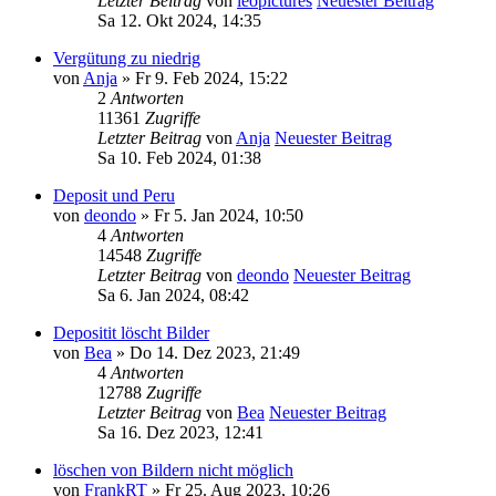
Letzter Beitrag
von
leopictures
Neuester Beitrag
Sa 12. Okt 2024, 14:35
Vergütung zu niedrig
von
Anja
» Fr 9. Feb 2024, 15:22
2
Antworten
11361
Zugriffe
Letzter Beitrag
von
Anja
Neuester Beitrag
Sa 10. Feb 2024, 01:38
Deposit und Peru
von
deondo
» Fr 5. Jan 2024, 10:50
4
Antworten
14548
Zugriffe
Letzter Beitrag
von
deondo
Neuester Beitrag
Sa 6. Jan 2024, 08:42
Depositit löscht Bilder
von
Bea
» Do 14. Dez 2023, 21:49
4
Antworten
12788
Zugriffe
Letzter Beitrag
von
Bea
Neuester Beitrag
Sa 16. Dez 2023, 12:41
löschen von Bildern nicht möglich
von
FrankRT
» Fr 25. Aug 2023, 10:26