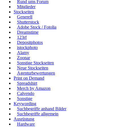
Rund ums Forum
Mitglieder
Stockseiten
Generell
Shutterstock
Adobe Stock / Fotolia
Dreamstime
123rf
Depositphotos
istockphoto
Alamy
Zoonar
Sonstige Stockseiten
Neue Stockseiten
Agenturbewertungen
Print on Demand
Spreadshirt
Merch by Amazon
Calvendo
Sonstige
Keywording
Suchbegriffe anhand Bilder
Suchbegriffe allgemein
Ausrüstung
Hardware