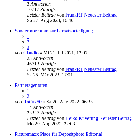
3
Antworten
10717
Zugriffe
Letzter Beitrag
von
FrankRT
Neuester Beitrag
So 27. Aug 2023, 16:46
Sonderprogramm zur Umsatzbeteiligung
1
2
3
von
Claudio
» Mi 21. Jul 2021, 12:07
23
Antworten
46713
Zugriffe
Letzter Beitrag
von
FrankRT
Neuester Beitrag
Sa 25. Mär 2023, 17:01
Partneragenturen
1
2
von
Rotfux50
» Sa 20. Aug 2022, 06:33
14
Antworten
23327
Zugriffe
Letzter Beitrag
von
Heiko Küverling
Neuester Beitrag
Mo 29. Aug 2022, 22:03
Picturemaxx Place für Depositphoto Editorial