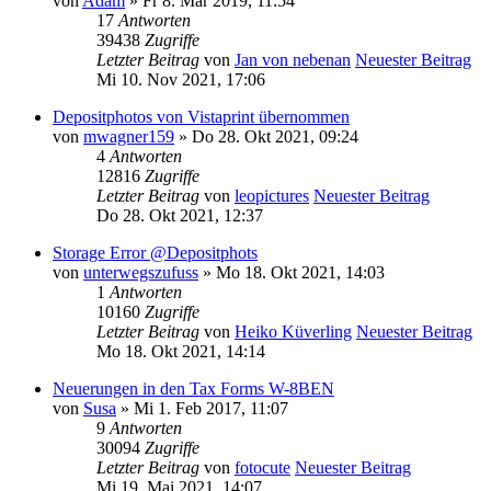
von
Adam
» Fr 8. Mär 2019, 11:54
17
Antworten
39438
Zugriffe
Letzter Beitrag
von
Jan von nebenan
Neuester Beitrag
Mi 10. Nov 2021, 17:06
Depositphotos von Vistaprint übernommen
von
mwagner159
» Do 28. Okt 2021, 09:24
4
Antworten
12816
Zugriffe
Letzter Beitrag
von
leopictures
Neuester Beitrag
Do 28. Okt 2021, 12:37
Storage Error @Depositphots
von
unterwegszufuss
» Mo 18. Okt 2021, 14:03
1
Antworten
10160
Zugriffe
Letzter Beitrag
von
Heiko Küverling
Neuester Beitrag
Mo 18. Okt 2021, 14:14
Neuerungen in den Tax Forms W-8BEN
von
Susa
» Mi 1. Feb 2017, 11:07
9
Antworten
30094
Zugriffe
Letzter Beitrag
von
fotocute
Neuester Beitrag
Mi 19. Mai 2021, 14:07