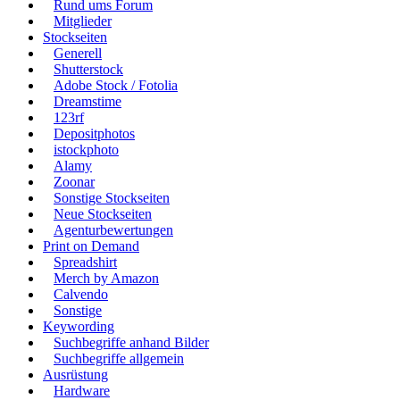
Rund ums Forum
Mitglieder
Stockseiten
Generell
Shutterstock
Adobe Stock / Fotolia
Dreamstime
123rf
Depositphotos
istockphoto
Alamy
Zoonar
Sonstige Stockseiten
Neue Stockseiten
Agenturbewertungen
Print on Demand
Spreadshirt
Merch by Amazon
Calvendo
Sonstige
Keywording
Suchbegriffe anhand Bilder
Suchbegriffe allgemein
Ausrüstung
Hardware