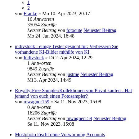
1
2
von
Franke
» Mo 10. Apr 2023, 20:17
16
Antworten
35054
Zugriffe
Letzter Beitrag
von
fotocute
Neuester Beitrag
Mo 24. Jun 2024, 16:48
indivstock - einige Tester gesucht für: Verbessern Sie
vorhandene KI-Bilder mithilfe von KI.
von
Indivstock
» Di 2. Apr 2024, 12:29
1
Antworten
9849
Zugriffe
Letzter Beitrag
von
justme
Neuester Beitrag
Mi 3. Apr 2024, 14:49
Royalty-Free Sampler/Kollektionen von Privat kaufen - Hat
jemand von euch einen Fotosampler?
von
mwagner159
» Sa 11. Nov 2023, 15:08
0
Antworten
16206
Zugriffe
Letzter Beitrag
von
mwagner159
Neuester Beitrag
Sa 11. Nov 2023, 15:08
Mostphoto löscht ohne Vorwarnung Accounts