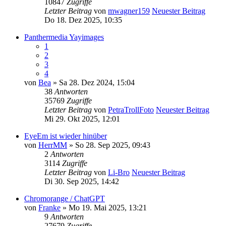
10847
Zugriffe
Letzter Beitrag
von
mwagner159
Neuester Beitrag
Do 18. Dez 2025, 10:35
Panthermedia Yayimages
1
2
3
4
von
Bea
» Sa 28. Dez 2024, 15:04
38
Antworten
35769
Zugriffe
Letzter Beitrag
von
PetraTrollFoto
Neuester Beitrag
Mi 29. Okt 2025, 12:01
EyeEm ist wieder hinüber
von
HerrMM
» So 28. Sep 2025, 09:43
2
Antworten
3114
Zugriffe
Letzter Beitrag
von
Li-Bro
Neuester Beitrag
Di 30. Sep 2025, 14:42
Chromorange / ChatGPT
von
Franke
» Mo 19. Mai 2025, 13:21
9
Antworten
27679
Zugriffe