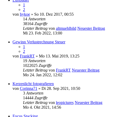
Luftbilder
1
2
von
hykoe
» So 10. Dez 2017, 00:55
14
Antworten
38164
Zugriffe
Letzter Beitrag
von
altmuehlbild
Neuester Beitrag
Mi 23. Feb 2022, 13:00
Gewinn Verlustrechnung Steuer
1
2
von
FrankRT
» Mo 13. Mai 2019, 13:25
19
Antworten
1022025
Zugriffe
Letzter Beitrag
von
FrankRT
Neuester Beitrag
Mo 24. Jan 2022, 12:02
Kerzenlicht fotografieren
von
Corinna71
» Di 28. Sep 2021, 10:50
3
Antworten
14444
Zugriffe
Letzter Beitrag
von
leopictures
Neuester Beitrag
Mo 4. Okt 2021, 14:56
Focus Stacking