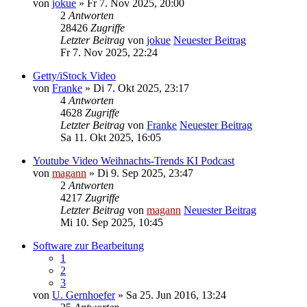
von
jokue
» Fr 7. Nov 2025, 20:00
2
Antworten
28426
Zugriffe
Letzter Beitrag
von
jokue
Neuester Beitrag
Fr 7. Nov 2025, 22:24
Getty/iStock Video
von
Franke
» Di 7. Okt 2025, 23:17
4
Antworten
4628
Zugriffe
Letzter Beitrag
von
Franke
Neuester Beitrag
Sa 11. Okt 2025, 16:05
Youtube Video Weihnachts-Trends KI Podcast
von
magann
» Di 9. Sep 2025, 23:47
2
Antworten
4217
Zugriffe
Letzter Beitrag
von
magann
Neuester Beitrag
Mi 10. Sep 2025, 10:45
Software zur Bearbeitung
1
2
3
von
U. Gernhoefer
» Sa 25. Jun 2016, 13:24