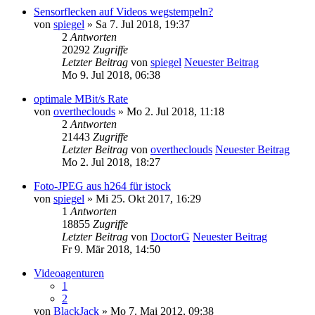
Sensorflecken auf Videos wegstempeln?
von
spiegel
» Sa 7. Jul 2018, 19:37
2
Antworten
20292
Zugriffe
Letzter Beitrag
von
spiegel
Neuester Beitrag
Mo 9. Jul 2018, 06:38
optimale MBit/s Rate
von
overtheclouds
» Mo 2. Jul 2018, 11:18
2
Antworten
21443
Zugriffe
Letzter Beitrag
von
overtheclouds
Neuester Beitrag
Mo 2. Jul 2018, 18:27
Foto-JPEG aus h264 für istock
von
spiegel
» Mi 25. Okt 2017, 16:29
1
Antworten
18855
Zugriffe
Letzter Beitrag
von
DoctorG
Neuester Beitrag
Fr 9. Mär 2018, 14:50
Videoagenturen
1
2
von
BlackJack
» Mo 7. Mai 2012, 09:38