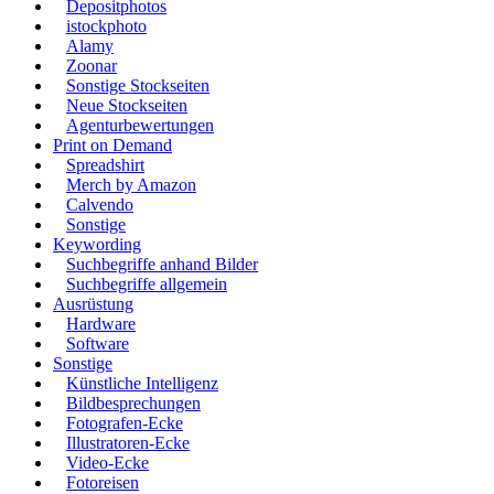
Depositphotos
istockphoto
Alamy
Zoonar
Sonstige Stockseiten
Neue Stockseiten
Agenturbewertungen
Print on Demand
Spreadshirt
Merch by Amazon
Calvendo
Sonstige
Keywording
Suchbegriffe anhand Bilder
Suchbegriffe allgemein
Ausrüstung
Hardware
Software
Sonstige
Künstliche Intelligenz
Bildbesprechungen
Fotografen-Ecke
Illustratoren-Ecke
Video-Ecke
Fotoreisen