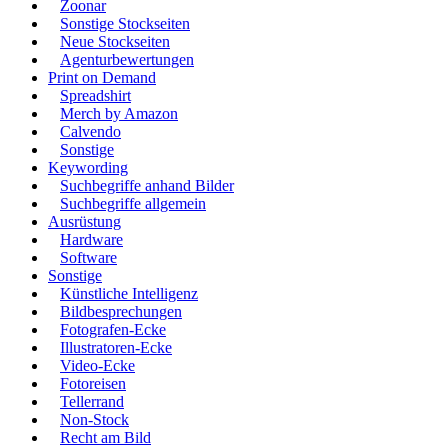
Zoonar
Sonstige Stockseiten
Neue Stockseiten
Agenturbewertungen
Print on Demand
Spreadshirt
Merch by Amazon
Calvendo
Sonstige
Keywording
Suchbegriffe anhand Bilder
Suchbegriffe allgemein
Ausrüstung
Hardware
Software
Sonstige
Künstliche Intelligenz
Bildbesprechungen
Fotografen-Ecke
Illustratoren-Ecke
Video-Ecke
Fotoreisen
Tellerrand
Non-Stock
Recht am Bild