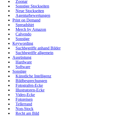
Zoonar
Sonstige Stockseiten
Neue Stockseiten
Agenturbewertungen
Print on Demand
Spreadshirt
Merch by Amazon
Calvendo
Sonstige
Keywording
Suchbegriffe anhand Bilder
Suchbegriffe allgemein
Ausrüstung
Hardware
Software
Sonstige
Künstliche Intelligenz
Bildbesprechungen
Fotografen-Ecke
Illustratoren-Ecke
Video-Ecke
Fotoreisen
Tellerrand
Non-Stock
Recht am Bild