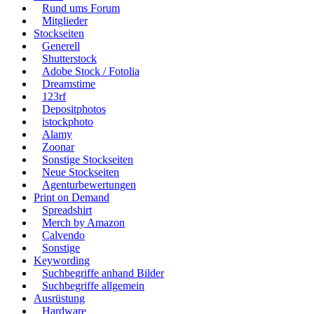
Rund ums Forum
Mitglieder
Stockseiten
Generell
Shutterstock
Adobe Stock / Fotolia
Dreamstime
123rf
Depositphotos
istockphoto
Alamy
Zoonar
Sonstige Stockseiten
Neue Stockseiten
Agenturbewertungen
Print on Demand
Spreadshirt
Merch by Amazon
Calvendo
Sonstige
Keywording
Suchbegriffe anhand Bilder
Suchbegriffe allgemein
Ausrüstung
Hardware