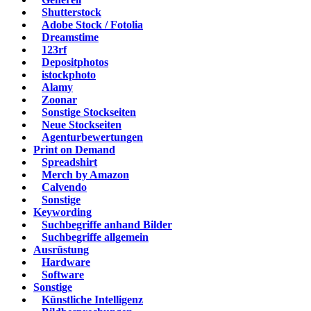
Shutterstock
Adobe Stock / Fotolia
Dreamstime
123rf
Depositphotos
istockphoto
Alamy
Zoonar
Sonstige Stockseiten
Neue Stockseiten
Agenturbewertungen
Print on Demand
Spreadshirt
Merch by Amazon
Calvendo
Sonstige
Keywording
Suchbegriffe anhand Bilder
Suchbegriffe allgemein
Ausrüstung
Hardware
Software
Sonstige
Künstliche Intelligenz