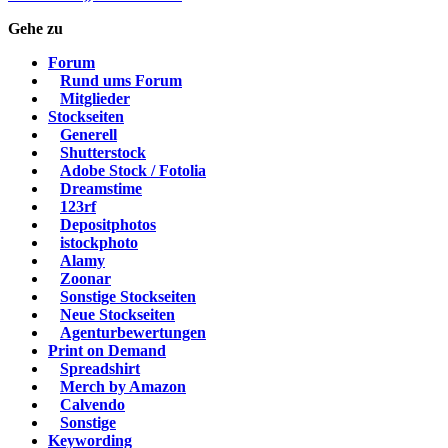
Gehe zu
Forum
Rund ums Forum
Mitglieder
Stockseiten
Generell
Shutterstock
Adobe Stock / Fotolia
Dreamstime
123rf
Depositphotos
istockphoto
Alamy
Zoonar
Sonstige Stockseiten
Neue Stockseiten
Agenturbewertungen
Print on Demand
Spreadshirt
Merch by Amazon
Calvendo
Sonstige
Keywording