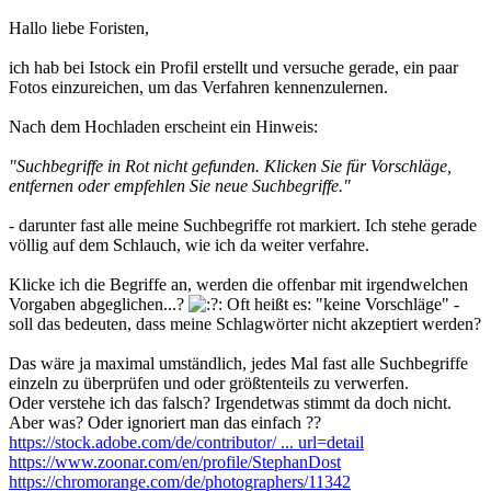
Hallo liebe Foristen,
ich hab bei Istock ein Profil erstellt und versuche gerade, ein paar
Fotos einzureichen, um das Verfahren kennenzulernen.
Nach dem Hochladen erscheint ein Hinweis:
"Suchbegriffe in Rot nicht gefunden. Klicken Sie für Vorschläge,
entfernen oder empfehlen Sie neue Suchbegriffe."
- darunter fast alle meine Suchbegriffe rot markiert. Ich stehe gerade
völlig auf dem Schlauch, wie ich da weiter verfahre.
Klicke ich die Begriffe an, werden die offenbar mit irgendwelchen
Vorgaben abgeglichen...?
Oft heißt es: "keine Vorschläge" -
soll das bedeuten, dass meine Schlagwörter nicht akzeptiert werden?
Das wäre ja maximal umständlich, jedes Mal fast alle Suchbegriffe
einzeln zu überprüfen und oder größtenteils zu verwerfen.
Oder verstehe ich das falsch? Irgendetwas stimmt da doch nicht.
Aber was? Oder ignoriert man das einfach ??
https://stock.adobe.com/de/contributor/ ... url=detail
https://www.zoonar.com/en/profile/StephanDost
https://chromorange.com/de/photographers/11342