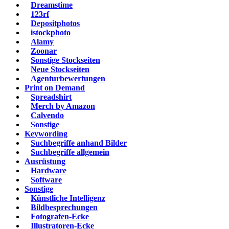
Dreamstime
123rf
Depositphotos
istockphoto
Alamy
Zoonar
Sonstige Stockseiten
Neue Stockseiten
Agenturbewertungen
Print on Demand
Spreadshirt
Merch by Amazon
Calvendo
Sonstige
Keywording
Suchbegriffe anhand Bilder
Suchbegriffe allgemein
Ausrüstung
Hardware
Software
Sonstige
Künstliche Intelligenz
Bildbesprechungen
Fotografen-Ecke
Illustratoren-Ecke