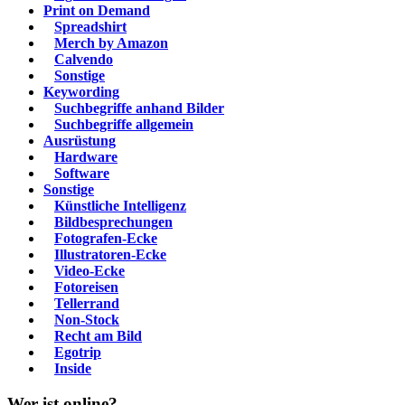
Print on Demand
Spreadshirt
Merch by Amazon
Calvendo
Sonstige
Keywording
Suchbegriffe anhand Bilder
Suchbegriffe allgemein
Ausrüstung
Hardware
Software
Sonstige
Künstliche Intelligenz
Bildbesprechungen
Fotografen-Ecke
Illustratoren-Ecke
Video-Ecke
Fotoreisen
Tellerrand
Non-Stock
Recht am Bild
Egotrip
Inside
Wer ist online?