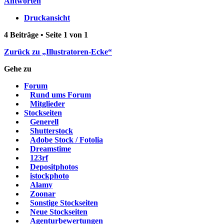
Antworten
Druckansicht
4 Beiträge • Seite
1
von
1
Zurück zu „Illustratoren-Ecke“
Gehe zu
Forum
Rund ums Forum
Mitglieder
Stockseiten
Generell
Shutterstock
Adobe Stock / Fotolia
Dreamstime
123rf
Depositphotos
istockphoto
Alamy
Zoonar
Sonstige Stockseiten
Neue Stockseiten
Agenturbewertungen