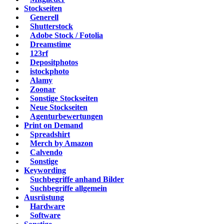
Stockseiten
Generell
Shutterstock
Adobe Stock / Fotolia
Dreamstime
123rf
Depositphotos
istockphoto
Alamy
Zoonar
Sonstige Stockseiten
Neue Stockseiten
Agenturbewertungen
Print on Demand
Spreadshirt
Merch by Amazon
Calvendo
Sonstige
Keywording
Suchbegriffe anhand Bilder
Suchbegriffe allgemein
Ausrüstung
Hardware
Software