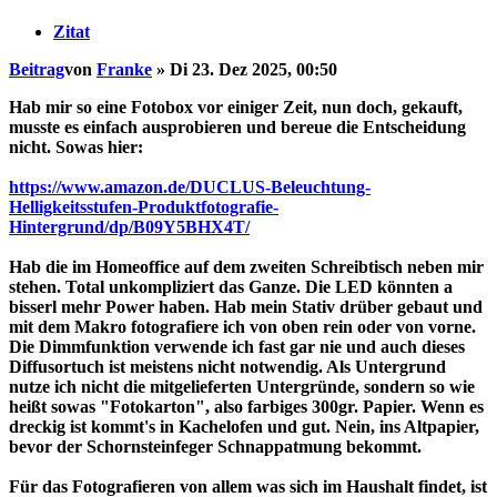
Zitat
Beitrag
von
Franke
»
Di 23. Dez 2025, 00:50
Hab mir so eine Fotobox vor einiger Zeit, nun doch, gekauft,
musste es einfach ausprobieren und bereue die Entscheidung
nicht. Sowas hier:
https://www.amazon.de/DUCLUS-Beleuchtung-
Helligkeitsstufen-Produktfotografie-
Hintergrund/dp/B09Y5BHX4T/
Hab die im Homeoffice auf dem zweiten Schreibtisch neben mir
stehen. Total unkompliziert das Ganze. Die LED könnten a
bisserl mehr Power haben. Hab mein Stativ drüber gebaut und
mit dem Makro fotografiere ich von oben rein oder von vorne.
Die Dimmfunktion verwende ich fast gar nie und auch dieses
Diffusortuch ist meistens nicht notwendig. Als Untergrund
nutze ich nicht die mitgelieferten Untergründe, sondern so wie
heißt sowas "Fotokarton", also farbiges 300gr. Papier. Wenn es
dreckig ist kommt's in Kachelofen und gut. Nein, ins Altpapier,
bevor der Schornsteinfeger Schnappatmung bekommt.
Für das Fotografieren von allem was sich im Haushalt findet, ist