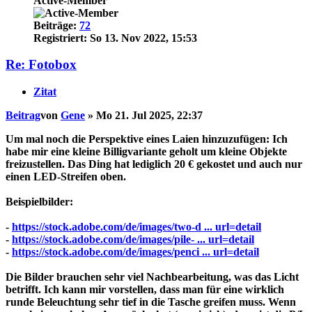
Active-Member
Beiträge:
72
Registriert:
So 13. Nov 2022, 15:53
Re: Fotobox
Zitat
Beitrag
von
Gene
»
Mo 21. Jul 2025, 22:37
Um mal noch die Perspektive eines Laien hinzuzufügen: Ich
habe mir eine kleine Billigvariante geholt um kleine Objekte
freizustellen. Das Ding hat lediglich 20 € gekostet und auch nur
einen LED-Streifen oben.
Beispielbilder:
-
https://stock.adobe.com/de/images/two-d ... url=detail
-
https://stock.adobe.com/de/images/pile- ... url=detail
-
https://stock.adobe.com/de/images/penci ... url=detail
Die Bilder brauchen sehr viel Nachbearbeitung, was das Licht
betrifft. Ich kann mir vorstellen, dass man für eine wirklich
runde Beleuchtung sehr tief in die Tasche greifen muss. Wenn