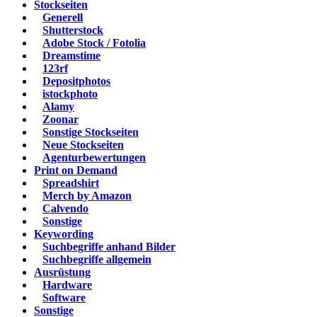
Stockseiten
Generell
Shutterstock
Adobe Stock / Fotolia
Dreamstime
123rf
Depositphotos
istockphoto
Alamy
Zoonar
Sonstige Stockseiten
Neue Stockseiten
Agenturbewertungen
Print on Demand
Spreadshirt
Merch by Amazon
Calvendo
Sonstige
Keywording
Suchbegriffe anhand Bilder
Suchbegriffe allgemein
Ausrüstung
Hardware
Software
Sonstige