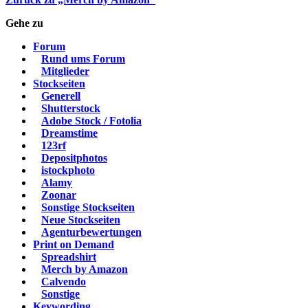
Gehe zu
Forum
Rund ums Forum
Mitglieder
Stockseiten
Generell
Shutterstock
Adobe Stock / Fotolia
Dreamstime
123rf
Depositphotos
istockphoto
Alamy
Zoonar
Sonstige Stockseiten
Neue Stockseiten
Agenturbewertungen
Print on Demand
Spreadshirt
Merch by Amazon
Calvendo
Sonstige
Keywording