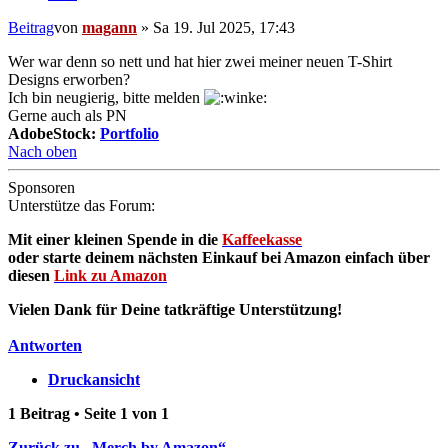
Beitrag
von
magann
»
Sa 19. Jul 2025, 17:43
Wer war denn so nett und hat hier zwei meiner neuen T-Shirt
Designs erworben?
Ich bin neugierig, bitte melden
Gerne auch als PN
AdobeStock:
Portfolio
Nach oben
Sponsoren
Unterstütze das Forum:
Mit einer kleinen Spende in die
Kaffeekasse
oder starte deinem nächsten Einkauf bei Amazon einfach über
diesen
Link zu Amazon
Vielen Dank für Deine tatkräftige Unterstützung!
Antworten
Druckansicht
1 Beitrag • Seite
1
von
1
Zurück zu „Merch by Amazon“