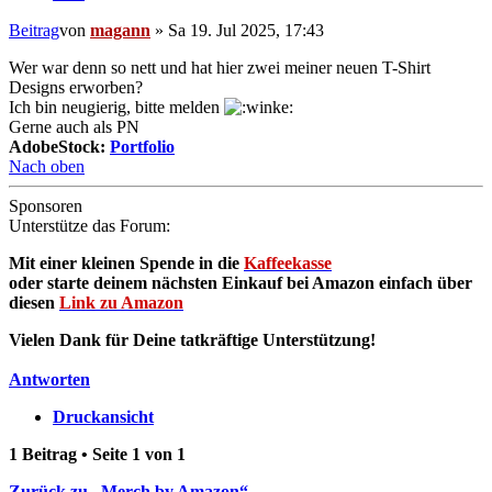
Beitrag
von
magann
»
Sa 19. Jul 2025, 17:43
Wer war denn so nett und hat hier zwei meiner neuen T-Shirt
Designs erworben?
Ich bin neugierig, bitte melden
Gerne auch als PN
AdobeStock:
Portfolio
Nach oben
Sponsoren
Unterstütze das Forum:
Mit einer kleinen Spende in die
Kaffeekasse
oder starte deinem nächsten Einkauf bei Amazon einfach über
diesen
Link zu Amazon
Vielen Dank für Deine tatkräftige Unterstützung!
Antworten
Druckansicht
1 Beitrag • Seite
1
von
1
Zurück zu „Merch by Amazon“