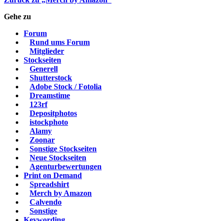
Gehe zu
Forum
Rund ums Forum
Mitglieder
Stockseiten
Generell
Shutterstock
Adobe Stock / Fotolia
Dreamstime
123rf
Depositphotos
istockphoto
Alamy
Zoonar
Sonstige Stockseiten
Neue Stockseiten
Agenturbewertungen
Print on Demand
Spreadshirt
Merch by Amazon
Calvendo
Sonstige
Keywording